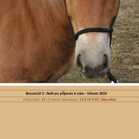
Brezen10 3
|
Nelli po příjezdu k nám - březen 2010
Počet fotek:
16
| Poslední aktualizace:
14.8.10 9:03
|
Nápověda